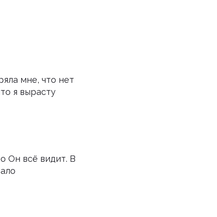
яла мне, что нет
то я вырасту
то Он всё видит. В
тало