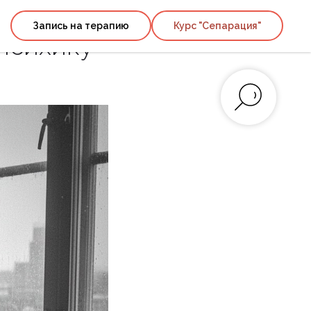
ель: как
Запись на терапию
Курс "Сепарация"
психику