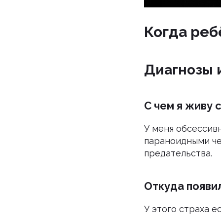
Когда реб
Диагнозы 
С чем я живу 
У меня обсессив
параноидными че
предательства.
Откуда появил
У этого страха е