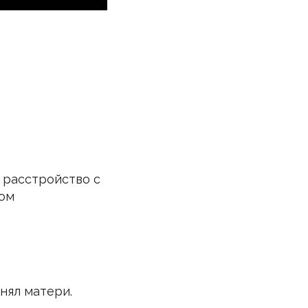
 расстройство с
хом
нял матери.