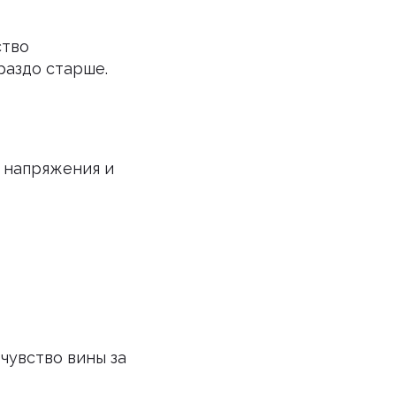
ство
раздо старше.
о напряжения и
 чувство вины за