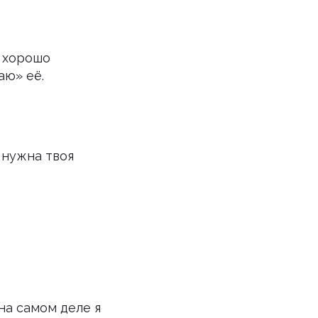
я хорошо
аю» её.
 нужна твоя
 на самом деле я