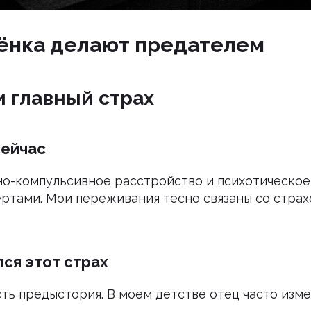
ёнка делают предателем
и главный страх
сейчас
но-компульсивное расстройство и психотическое
ртами. Мои переживания тесно связаны со стра
ся этот страх
сть предыстория. В моем детстве отец часто изме