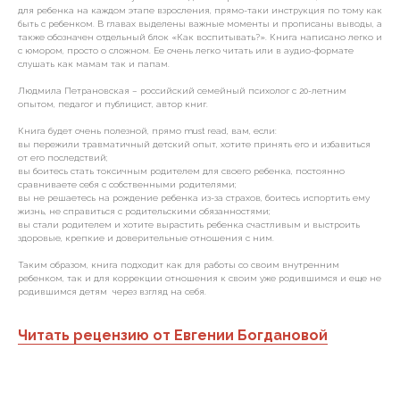
для ребенка на каждом этапе взросления, прямо-таки инструкция по тому как
быть с ребенком. В главах выделены важные моменты и прописаны выводы, а
также обозначен отдельный блок «Как воспитывать?». Книга написано легко и
с юмором, просто о сложном. Ее очень легко читать или в аудио-формате
слушать как мамам так и папам.
Людмила Петрановская – российский семейный психолог с 20-летним
опытом, педагог и публицист, автор книг.
Книга будет очень полезной, прямо must read, вам, если:
вы пережили травматичный детский опыт, хотите принять его и избавиться
от его последствий;
вы боитесь стать токсичным родителем для своего ребенка, постоянно
сравниваете себя с собственными родителями;
вы не решаетесь на рождение ребенка из-за страхов, боитесь испортить ему
жизнь, не справиться с родительскими обязанностями;
вы стали родителем и хотите вырастить ребенка счастливым и выстроить
здоровые, крепкие и доверительные отношения с ним.
Таким образом, книга подходит как для работы со своим внутренним
ребенком, так и для коррекции отношения к своим уже родившимся и еще не
родившимся детям через взгляд на себя.
Читать рецензию от Евгении Богдановой