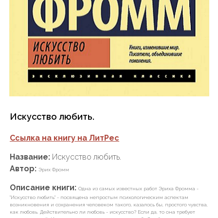
Искусство любить.
Ссылка на книгу на ЛитРес
Название:
Искусство любить.
Автор:
Эрих Фромм
Описание книги:
Одна из самых известных работ Эриха Фромма -
"Искусство любить" - посвящена непростым психологическим аспектам
возникновения и сохранения человеком такого, казалось бы, простого чувства,
как любовь. Действительно ли любовь - искусство? Если да, то она требует