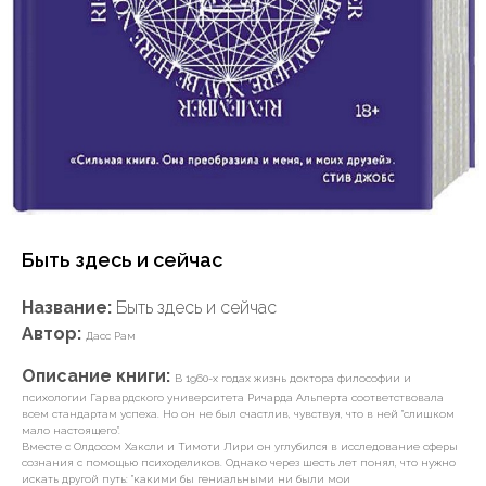
Быть здесь и сейчас
Название:
Быть здесь и сейчас
Автор:
Дасс Рам
Описание книги:
В 1960-х годах жизнь доктора философии и
психологии Гарвардского университета Ричарда Альперта соответствовала
всем стандартам успеха. Но он не был счастлив, чувствуя, что в ней "слишком
мало настоящего".
Вместе с Олдосом Хаксли и Тимоти Лири он углубился в исследование сферы
сознания с помощью психоделиков. Однако через шесть лет понял, что нужно
искать другой путь: "какими бы гениальными ни были мои