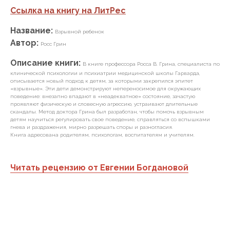
Ссылка на книгу на ЛитРес
Название:
Взрывной ребенок
Автор:
Росс Грин
Описание книги:
В книге профессора Росса В. Грина, специалиста по
клинической психологии и психиатрии медицинской школы Гарварда,
описывается новый подход к детям, за которыми закрепился эпитет
«взрывные». Эти дети демонстрируют непереносимое для окружающих
поведение: внезапно впадают в «неадекватное» состояние, зачастую
проявляют физическую и словесную агрессию, устраивают длительные
скандалы. Метод доктора Грина был разработан, чтобы помочь взрывным
детям научиться регулировать свое поведение, справляться со вспышками
гнева и раздражения, мирно разрешать споры и разногласия.
Книга адресована родителям, психологам, воспитателям и учителям.
Читать рецензию от Евгении Богдановой