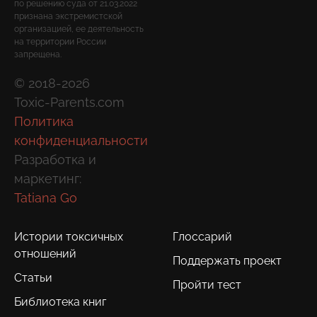
по решению суда от 21.03.2022
признана экстремистской
организацией, ее деятельность
на территории России
запрещена.
© 2018-2026
Toxic-Parents.com
Политика
конфиденциальности
Разработка и
маркетинг:
Tatiana Go
Истории токсичных
Глоссарий
отношений
Поддержать проект
Статьи
Пройти тест
Библиотека книг