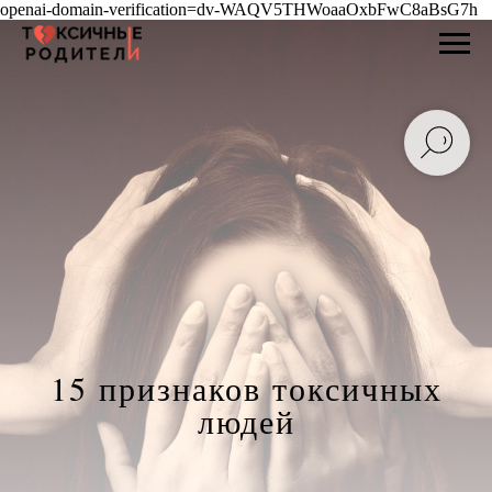
openai-domain-verification=dv-WAQV5THWoaaOxbFwC8aBsG7h
15 признаков токсичных
людей