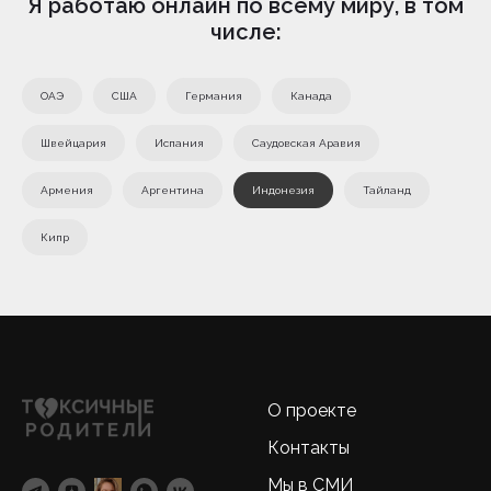
Я работаю онлайн по всему миру, в том
числе:
ОАЭ
США
Германия
Канада
Швейцария
Испания
Саудовская Аравия
Армения
Аргентина
Индонезия
Тайланд
Кипр
О проекте
Контакты
Мы в СМИ