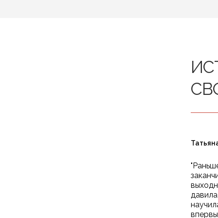
ИС
СВ
Татьяна
"Раньш
заканч
выходн
давила
научил
впервы