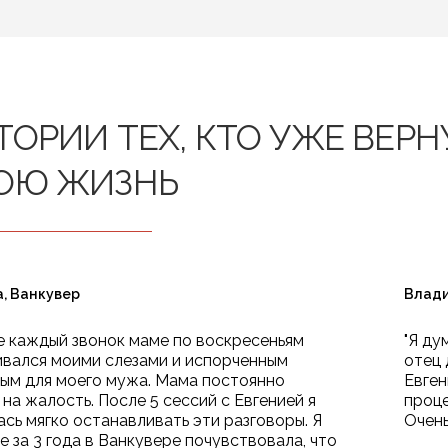
ТОРИИ ТЕХ, КТО УЖЕ ВЕРН
ОЮ ЖИЗНЬ
, Ванкувер
Влади
е каждый звонок маме по воскресеньям
"Я ду
ивался моими слезами и испорченным
отец 
ым для моего мужа. Мама постоянно
Евген
 на жалость. После 5 сессий с Евгенией я
проце
ась мягко останавливать эти разговоры. Я
Очень
е за 3 года в Ванкувере почувствовала, что