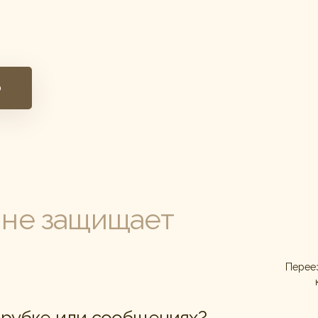
ю
и
не защищает
Переез