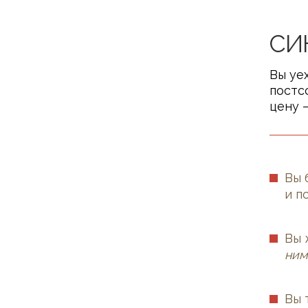
СИ
Вы уе
постс
цену 
Вы 
и п
Вы 
ним
Вы 