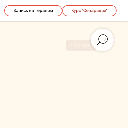
Запись на терапию
Курс "Сепарация"
📍 Canada