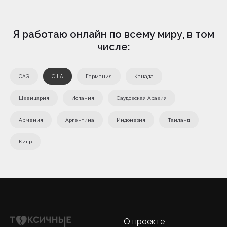
Я работаю онлайн по всему миру, в том
числе:
ОАЭ
США
Германия
Канада
Швейцария
Испания
Саудовская Аравия
Армения
Аргентина
Индонезия
Тайланд
Кипр
О проекте