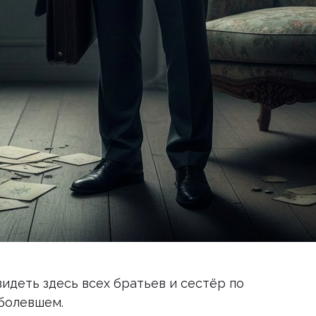
видеть здесь всех братьев и сестёр по
аболевшем.