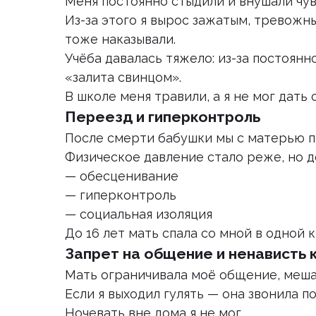
Меня постоянно стыдили и внушали чув
Из-за этого я вырос зажатым, тревожн
тоже наказывали.
Учёба давалась тяжело: из-за постоянн
«залита свинцом».
В школе меня травили, а я не мог дать 
Переезд и гиперконтроль
После смерти бабушки мы с матерью п
Физическое давление стало реже, но д
— обесценивание
— гиперконтроль
— социальная изоляция
До 16 лет мать спала со мной в одной к
Запрет на общение и ненависть
Мать ограничивала моё общение, меша
Если я выходил гулять — она звонила по
Ночевать вне дома я не мог.