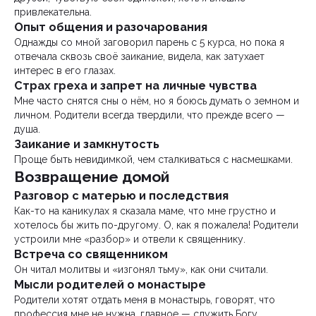
привлекательна.
Опыт общения и разочарования
Однажды со мной заговорил парень с 5 курса, но пока я
отвечала сквозь своё заикание, видела, как затухает
интерес в его глазах.
Страх греха и запрет на личные чувства
Мне часто снятся сны о нём, но я боюсь думать о земном и
личном. Родители всегда твердили, что прежде всего —
душа.
Заикание и замкнутость
Проще быть невидимкой, чем сталкиваться с насмешками.
Возвращение домой
Разговор с матерью и последствия
Как-то на каникулах я сказала маме, что мне грустно и
хотелось бы жить по-другому. О, как я пожалела! Родители
устроили мне «разбор» и отвели к священнику.
Встреча со священником
Он читал молитвы и «изгонял тьму», как они считали.
Мысли родителей о монастыре
Родители хотят отдать меня в монастырь, говорят, что
профессия мне не нужна, главное — служить Богу.