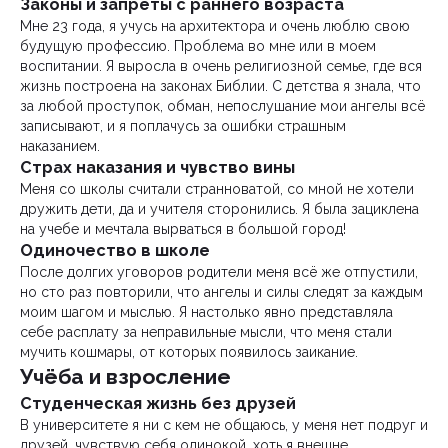
Законы и запреты с раннего возраста
Мне 23 года, я учусь на архитектора и очень люблю свою
будущую профессию. Проблема во мне или в моем
воспитании. Я выросла в очень религиозной семье, где вся
жизнь построена на законах Библии. С детства я знала, что
за любой проступок, обман, непослушание мои ангелы всё
записывают, и я поплачусь за ошибки страшным
наказанием.
Страх наказания и чувство вины
Меня со школы считали странноватой, со мной не хотели
дружить дети, да и учителя сторонились. Я была зациклена
на учебе и мечтала вырваться в большой город!
Одиночество в школе
После долгих уговоров родители меня всё же отпустили,
но сто раз повторили, что ангелы и силы следят за каждым
моим шагом и мыслью. Я настолько явно представляла
себе расплату за неправильные мысли, что меня стали
мучить кошмары, от которых появилось заикание.
Учёба и взросление
Студенческая жизнь без друзей
В университете я ни с кем не общаюсь, у меня нет подруг и
друзей, чувствую себя одинокой, хоть я внешне