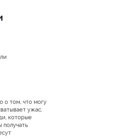
и
или
 о том, что могу
ватывает ужас.
ди, которые
ы получать
есут