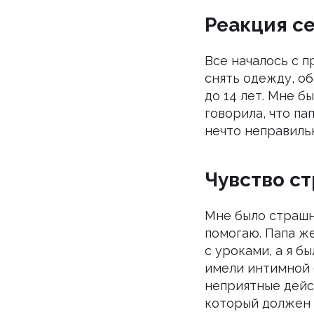
Реакция с
Все началось с п
снять одежду, о
до 14 лет. Мне б
говорила, что па
нечто неправильн
Чувство ст
Мне было страшно
помогаю. Папа же
с уроками, а я б
имели интимной 
неприятные дейст
который должен 