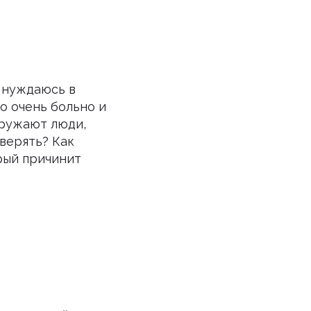
я нуждаюсь в
о очень больно и
кружают люди,
верять? Как
орый причинит