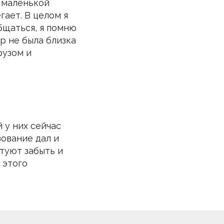
й маленькой
гает. В целом я
бщаться, я помню
р не была близка
рузом и
й у них сейчас
зование дал и
етуют забыть и
 этого