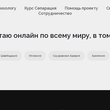
сихологу
Курс Сепарация
Помощь проекту
С
Сотрудничество
таю онлайн по всему миру, в том
Швейцария
Испания
Саудовская Аравия
Армения