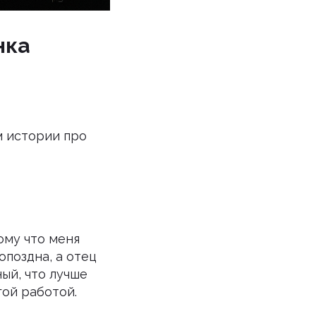
нка
м истории про
тому что меня
опоздна, а отец
ый, что лучше
гой работой.