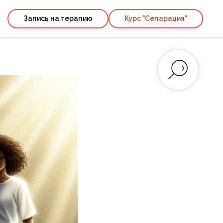
к
Запись на терапию
Курс "Сепарация"