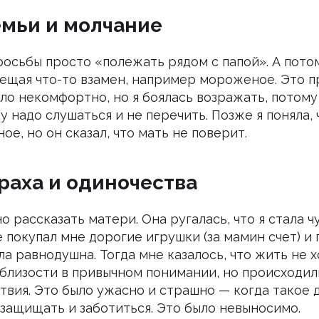
емьи и молчание
росьбы просто «полежать рядом с папой». А пото
бещая что-то взамен, например мороженое. Это п
ыло некомфортно, но я боялась возражать, потому
пу надо слушаться и не перечить. Позже я поняла,
ое, но он сказал, что мать не поверит.
раха и одиночества
 рассказать матери. Она ругалась, что я стала ч
 покупал мне дорогие игрушки (за мамин счет) и
ыла равнодушна. Тогда мне казалось, что жить не х
близости в привычном понимании, но происходил
вия. Это было ужасно и страшно — когда такое д
защищать и заботиться. Это было невыносимо.