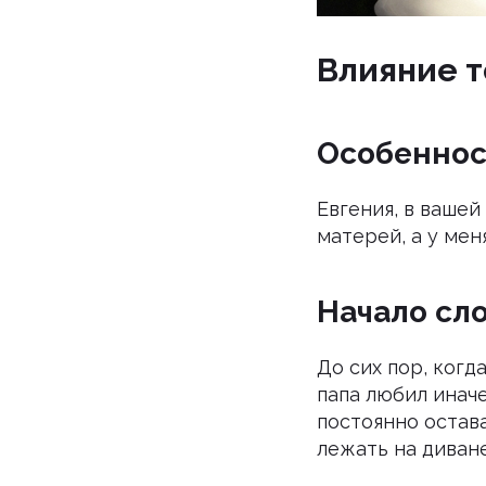
Влияние т
Особеннос
Евгения, в вашей
матерей, а у меня
Начало сл
До сих пор, когд
папа любил иначе
постоянно остава
лежать на диване