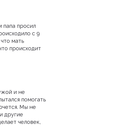
м папа просил
роисходило с 9
 что мать
 что происходит
ужой и не
 пытался помогать
очется. Мы не
и другие
елает человек,