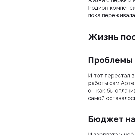
жизни с первым 
Родион компенси
пока переживала 
Жизнь пос
Проблемы 
И тот перестал в
работы сам Артем
он как бы оплачи
самой оставалось
Бюджет на
И зарплата у неё