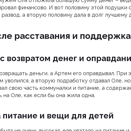
мужем Оля отложила большую сумму денег – вед
ровал финансово. И вот половину этой подушки о
развод, а вторую половину дала в долг лучшему 
ле расставания и поддержка
с возвратом денег и оправдан
озвращать деньги, а Артем его оправдывал. При 
 уволился, а вторую подработку отдавал Оле, но
вал свою часть коммуналки и питание, а содержа
 на Оле, как если бы она жила одна.
 питание и вещи для детей
 была не очень высокая, еле хватало на питание и