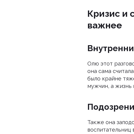
Кризис и 
важнее
Внутренни
Олю этот разгово
она сама считал
было крайне тяже
мужчин, а жизнь 
Подозрени
Также она запод
воспитательниц 