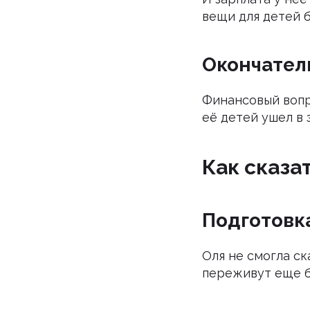
вещи для детей 
Окончател
Финансовый вопр
её детей ушел в 
Как сказа
Подготовка
Оля не смогла ск
переживут еще б