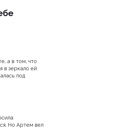
ебе
, а в том, что
я в зеркало ей
балась под
осила
ся. Но Артем вел