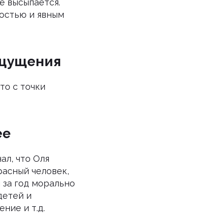
не высыпается.
остью и явным
ощущения
то с точки
ее
ал, что Оля
расный человек,
 за год морально
детей и
ние и т.д.