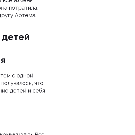
ь все измены
на потратила,
другу Артема.
 детей
ия
этом с одной
 получалось, что
ние детей и себя
 коммуналку. Все