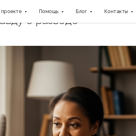
торой папа» уходит: как р
 проекте
Помощь
Блог
Контакты
авду о разводе