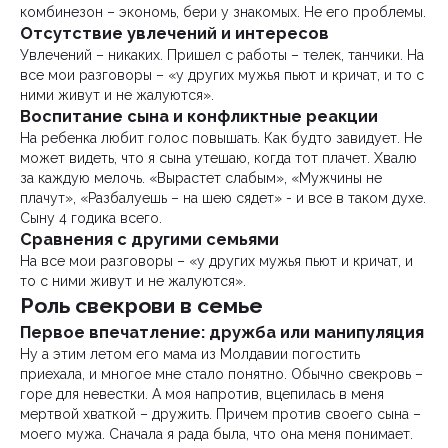
комбинезон – экономь, бери у знакомых. Не его проблемы.
Отсутствие увлечений и интересов
Увлечений – никаких. Пришел с работы – телек, танчики. На
все мои разговоры – «у других мужья пьют и кричат, и то с
ними живут и не жалуются».
Воспитание сына и конфликтные реакции
На ребенка любит голос повышать. Как будто завидует. Не
может видеть, что я сына утешаю, когда тот плачет. Хвалю
за каждую мелочь. «Вырастет слабым», «Мужчины не
плачут», «Разбалуешь – на шею сядет» - и все в таком духе.
Сыну 4 годика всего.
Сравнения с другими семьями
На все мои разговоры – «у других мужья пьют и кричат, и
то с ними живут и не жалуются».
Роль свекрови в семье
Первое впечатление: дружба или манипуляция
Ну а этим летом его мама из Молдавии погостить
приехала, и многое мне стало понятно. Обычно свекровь –
горе для невестки. А моя напротив, вцепилась в меня
мертвой хваткой – дружить. Причем против своего сына –
моего мужа. Сначала я рада была, что она меня понимает.