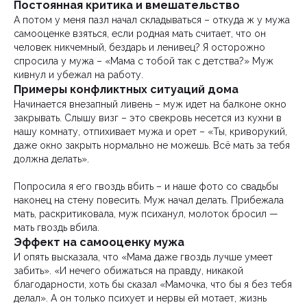
Постоянная критика и вмешательство
А потом у меня пазл начал складываться – откуда ж у мужа
самооценке взяться, если родная мать считает, что он
человек никчемный, бездарь и ленивец? Я осторожно
спросила у мужа – «Мама с тобой так с детства?» Муж
кивнул и убежал на работу.
Примеры конфликтных ситуаций дома
Начинается внезапный ливень – муж идет на балконе окно
закрывать. Слышу визг – это свекровь несется из кухни в
нашу комнату, отпихивает мужа и орет – «Ты, криворукий,
даже окно закрыть нормально не можешь. Всё мать за тебя
должна делать».
Попросила я его гвоздь вбить – и наше фото со свадьбы
наконец на стену повесить. Муж начал делать. Прибежала
мать, раскритиковала, муж психанул, молоток бросил —
мать гвоздь вбила.
Эффект на самооценку мужа
И опять высказала, что «Мама даже гвоздь лучше умеет
забить». «И нечего обижаться на правду, никакой
благодарности, хоть бы сказал «Мамочка, что бы я без тебя
делал». А он только психует и нервы ей мотает, жизнь