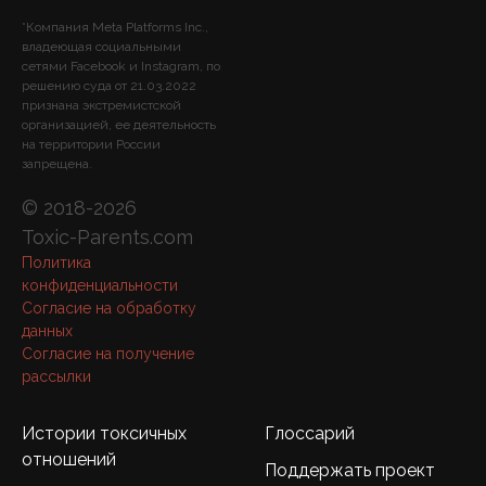
*Компания Meta Platforms Inc.,
владеющая социальными
сетями Facebook и Instagram, по
решению суда от 21.03.2022
признана экстремистской
организацией, ее деятельность
на территории России
запрещена.
© 2018-2026
Toxic-Parents.com
Политика
конфиденциальности
Согласие на обработку
данных
Согласие на получение
рассылки
Истории токсичных
Глоссарий
отношений
Поддержать проект