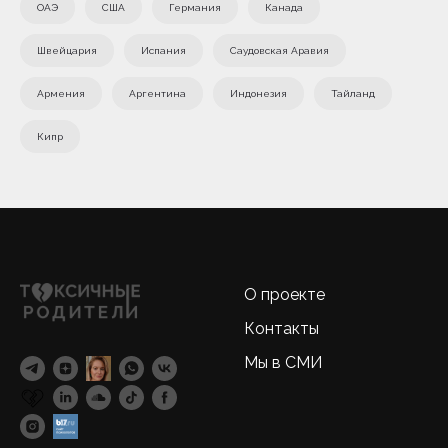
ОАЭ
США
Германия
Канада
Швейцария
Испания
Саудовская Аравия
Армения
Аргентина
Индонезия
Тайланд
Кипр
О проекте
Контакты
Мы в СМИ