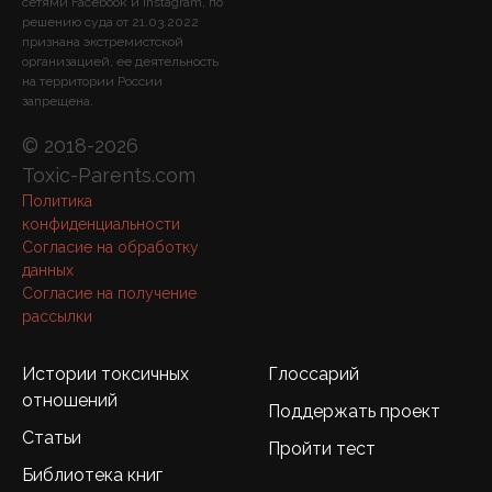
сетями Facebook и Instagram, по
решению суда от 21.03.2022
признана экстремистской
организацией, ее деятельность
на территории России
запрещена.
© 2018-2026
Toxic-Parents.com
Политика
конфиденциальности
Согласие на обработку
данных
Согласие на получение
рассылки
Истории токсичных
Глоссарий
отношений
Поддержать проект
Статьи
Пройти тест
Библиотека книг