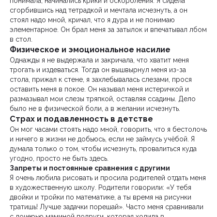
понимала, начинались крики и оскорбления. Я сидела
сгорбившись над тетрадкой и мечтала исчезнуть, а он
стоял надо мной, кричал, что я дура и не понимаю
элементарное. Он брал меня за затылок и впечатывал лбом
в стол.
Физическое и эмоциональное насилие
Однажды я не выдержала и закричала, что хватит меня
трогать и издеваться. Тогда он вышвырнул меня из-за
стола, прижал к стене, я захлебывалась слезами, прося
оставить меня в покое. Он называл меня истеричкой и
размазывал мои слезы тряпкой, оставляя ссадины. Дело
было не в физической боли, а в желании исчезнуть.
Страх и подавленность в детстве
Он мог часами стоять надо мной, говорить, что я бестолочь
и ничего в жизни не добьюсь, если не займусь учёбой. Я
думала только о том, чтобы исчезнуть, провалиться куда
угодно, просто не быть здесь.
Запреты и постоянные сравнения с другими
Я очень любила рисовать и просила родителей отдать меня
в художественную школу. Родители говорили: «У тебя
двойки и тройки по математике, а ты время на рисунки
тратишь! Лучше задачки порешай». Часто меня сравнивали
с дочерью маминой подруги, которая ходила в